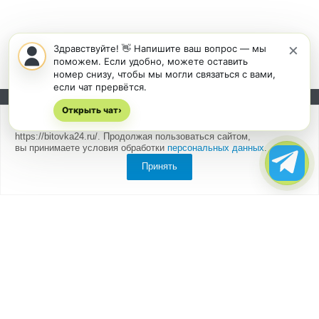
×
Здравствуйте! 👋 Напишите ваш вопрос — мы
поможем. Если удобно, можете оставить
номер снизу, чтобы мы могли связаться с вами,
если чат прервётся.
Открыть чат
Подписывайтесь на новости и акции:
›
Мы
используем cookies
для быстрой и удобной работы сайта
https://bitovka24.ru/. Продолжая пользоваться сайтом,
вы принимаете условия обработки
персональных данных
.
Принять
Компания
О компании
Партнеры
Отзывы
Каталог