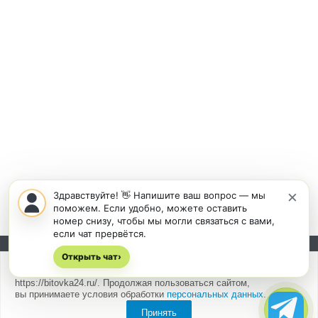
×
Здравствуйте! 👋 Напишите ваш вопрос — мы
поможем. Если удобно, можете оставить
номер снизу, чтобы мы могли связаться с вами,
если чат прервётся.
Открыть чат
Подписывайтесь на новости и акции:
›
Мы
используем cookies
для быстрой и удобной работы сайта
https://bitovka24.ru/. Продолжая пользоваться сайтом,
вы принимаете условия обработки
персональных данных
.
Принять