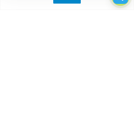
Компания
О компании
Партнеры
Отзывы
Каталог
Бытовки
Блок-контейнеры
Вагончики
Дачные домики
Модульные здания
Посты охраны, КПП
Торговые павильоны, киоски