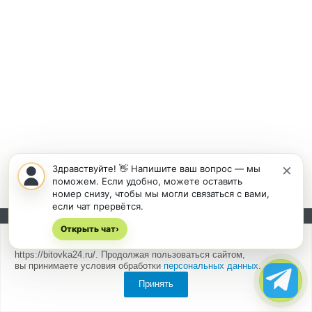
×
Здравствуйте! 👋 Напишите ваш вопрос — мы
поможем. Если удобно, можете оставить
номер снизу, чтобы мы могли связаться с вами,
если чат прервётся.
Открыть чат
Подписывайтесь на новости и акции:
›
Мы
используем cookies
для быстрой и удобной работы сайта
https://bitovka24.ru/. Продолжая пользоваться сайтом,
вы принимаете условия обработки
персональных данных
.
Принять