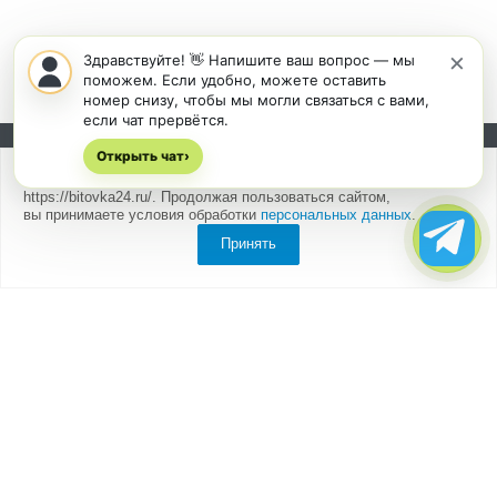
×
Здравствуйте! 👋 Напишите ваш вопрос — мы
поможем. Если удобно, можете оставить
номер снизу, чтобы мы могли связаться с вами,
если чат прервётся.
Открыть чат
Подписывайтесь на новости и акции:
›
Мы
используем cookies
для быстрой и удобной работы сайта
https://bitovka24.ru/. Продолжая пользоваться сайтом,
вы принимаете условия обработки
персональных данных
.
Принять
Компания
О компании
Партнеры
Отзывы
Каталог