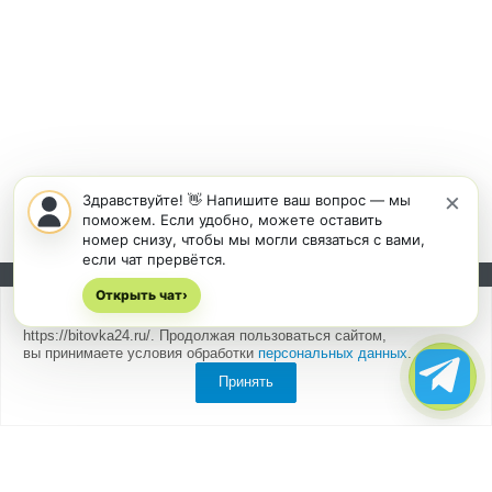
×
Здравствуйте! 👋 Напишите ваш вопрос — мы
поможем. Если удобно, можете оставить
номер снизу, чтобы мы могли связаться с вами,
если чат прервётся.
Открыть чат
Подписывайтесь на новости и акции:
›
Мы
используем cookies
для быстрой и удобной работы сайта
https://bitovka24.ru/. Продолжая пользоваться сайтом,
вы принимаете условия обработки
персональных данных
.
Принять
Компания