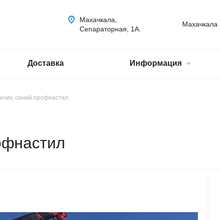
Махачкала,
Махачкала
Сепараторная, 1А.
Доставка
Информация
нчик, синий профнастил
офнастил