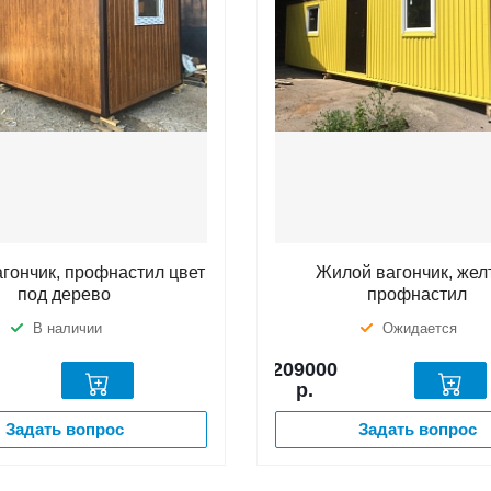
гончик, профнастил цвет
Жилой вагончик, же
под дерево
профнастил
В наличии
Ожидается
209000
р.
Задать вопрос
Задать вопрос