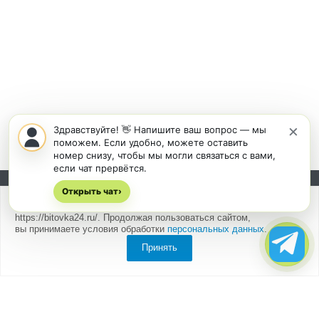
×
Здравствуйте! 👋 Напишите ваш вопрос — мы
поможем. Если удобно, можете оставить
номер снизу, чтобы мы могли связаться с вами,
если чат прервётся.
Открыть чат
Подписывайтесь на новости и акции:
›
Мы
используем cookies
для быстрой и удобной работы сайта
https://bitovka24.ru/. Продолжая пользоваться сайтом,
вы принимаете условия обработки
персональных данных
.
Принять
Компания