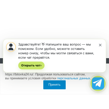
×
Здравствуйте! 👋 Напишите ваш вопрос — мы
поможем. Если удобно, можете оставить
номер снизу, чтобы мы могли связаться с вами,
если чат прервётся.
Открыть чат
Подписывайтесь на новости и акции:
›
Мы
используем cookies
для быстрой и удобной работы сайта
https://bitovka24.ru/. Продолжая пользоваться сайтом,
вы принимаете условия обработки
персональных данных
.
Принять
Компания